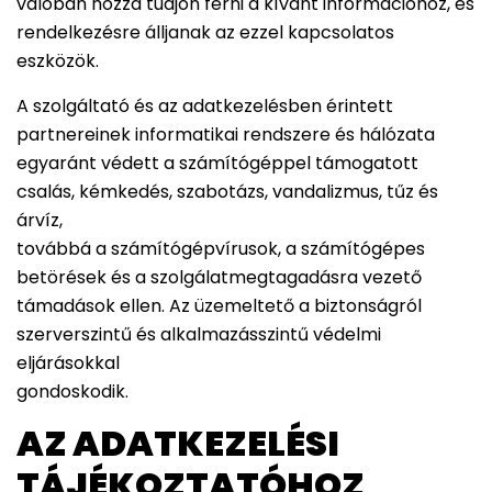
valóban hozzá tudjon férni a kívánt információhoz, és
rendelkezésre álljanak az ezzel kapcsolatos
eszközök.
A szolgáltató és az adatkezelésben érintett
partnereinek informatikai rendszere és hálózata
egyaránt védett a számítógéppel támogatott
csalás, kémkedés, szabotázs, vandalizmus, tűz és
árvíz,
továbbá a számítógépvírusok, a számítógépes
betörések és a szolgálatmegtagadásra vezető
támadások ellen. Az üzemeltető a biztonságról
szerverszintű és alkalmazásszintű védelmi
eljárásokkal
gondoskodik.
AZ ADATKEZELÉSI
TÁJÉKOZTATÓHOZ