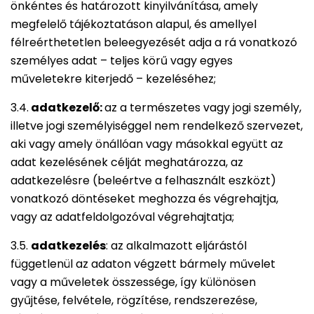
önkéntes és határozott kinyilvánítása, amely
megfelelő tájékoztatáson alapul, és amellyel
félreérthetetlen beleegyezését adja a rá vonatkozó
személyes adat – teljes körű vagy egyes
műveletekre kiterjedő – kezeléséhez;
3.4.
adatkezelő:
az a természetes vagy jogi személy,
illetve jogi személyiséggel nem rendelkező szervezet,
aki vagy amely önállóan vagy másokkal együtt az
adat kezelésének célját meghatározza, az
adatkezelésre (beleértve a felhasznált eszközt)
vonatkozó döntéseket meghozza és végrehajtja,
vagy az adatfeldolgozóval végrehajtatja;
3.5.
adatkezelés
: az alkalmazott eljárástól
függetlenül az adaton végzett bármely művelet
vagy a műveletek összessége, így különösen
gyűjtése, felvétele, rögzítése, rendszerezése,