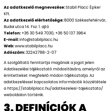
Az adatkezelő megnevezése:
Stabil Placc Épker
Kft.
Az adatkezelő elérhetősége:
8000 Székesfehérvár,
Budai utca 14. Fsz. 1. ajtó
Telefon:
+36 30 549 7030, +36 50 137 3964
E-mail:
info@stabilplacc.hu
Web:
www.stabilplacc.hu
Adószám:
32242788-2-07
A szolgáltató fenntartja magának a jogot jelen
Adatkezelési tájékoztató módosítására, amelyről az
érintetteket megfelelő módon tájékoztatja. Az
adatkezeléssel kapcsolatos információk közzététele
a https://stabilplacc.hu/adatkezelesi-tajekoztato/
weboldalon történik.
3. DEFINÍCIÓK A