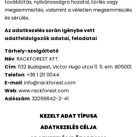
továbbítás, nyilvánosságra hozatal, törlés vagy
megsemmisítés, valamint a véletlen megsemmisülés
és sérülés.
Az adatkezelés során igénybe vett
adatfeldolgozók adatai, feladatai
Tárhely-szolgáltató
Név
: RACKFOREST KFT.
Cím
: 1132 Budapest, Victor Hugo utca 11. 5. em. B05001.
Telefon
: +36 1 211 0044
E-mail
: info@rackforest.com
Web
: www.rackforest.com
Adószám
: 32056842-2-41
KEZELT ADAT TÍPUSA
ADATKEZELÉS CÉLJA