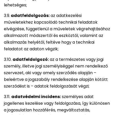
lehetséges;
3.9.
adatfeldolgozás:
az adatkezelési
műveletekhez kapcsolódó technikai feladatok
elvégzése, függetlenül a műveletek végrehajtásához
alkalmazott módszertől és eszköztől, valamint az
alkalmazás helyétől, feltéve hogy a technikai
feladatot az adaton végzik;
3.10.
adatfeldolgozó:
az a természetes vagy jogi
személy, illetve jogi személyiséggel nem rendelkező
szervezet, aki vagy amely szerződés alapján –
beleértve a jogszabály rendelkezése alapján kötött
szerződést is – adatok feldolgozását végzi;
3.11.
adatvédelmi incidens:
személyes adat
jogellenes kezelése vagy feldolgozása, így különösen
a jogosulatlan hozzáférés, megváltoztatás,