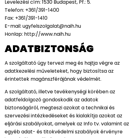
Levelezési cím: 1530 Budapest, Pf.: 5.
Telefon: +361/391-1400
Fax: +361/391-1410
E-mail: ugyfelszolgalat@naih.hu
Honlap: http://www.naih.hu
ADATBIZTONSÁG
A szolgáltató úgy tervezi meg és hajtja végre az
adatkezelési műveleteket, hogy biztosítsa az
érintettek magánszférájának védelmét.
A szolgáltató, illetve tevékenységi körében az
adatfeldolgozó gondoskodik az adatok
biztonságáról, megteszi azokat a technikai és
szervezési intézkedéseket és kialakítja azokat az
eljárási szabályokat, amelyek az Info tv. valamint az
egyéb adat- és titokvédelmi szabályok érvényre